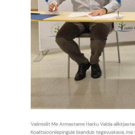
Valimisliit Me Armastame Harku Valda allkirjast
Koalitsioonilepingule lisandub tegevuskava, mis 