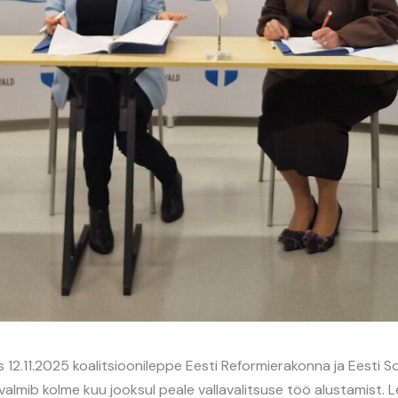
as 12.11.2025 koalitsioonileppe Eesti Reformierakonna ja Eesti
valmib kolme kuu jooksul peale vallavalitsuse töö alustamist. L