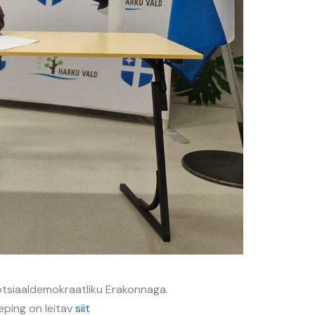
 Sotsiaaldemokraatliku Erakonnaga.
eping on leitav
siit